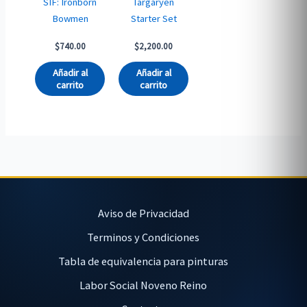
SIF: Ironborn
Targaryen
Bowmen
Starter Set
$
740.00
$
2,200.00
Añadir al
Añadir al
carrito
carrito
Aviso de Privacidad
Terminos y Condiciones
Tabla de equivalencia para pinturas
Labor Social Noveno Reino