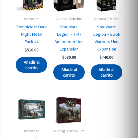
Asmodee
Alianza Rebelde
Alianza Rebelde
Zombicide: Dark
Star Wars:
Star Wars:
Night Metal
Legion – T-47
Legion – Ewok
Pack #4
Airspeeder Unit
Warriors Unit
Expansion
Expansion
$
510.00
$
680.00
$
740.00
Añadir al
carrito
Añadir al
Añadir al
carrito
carrito
Asmodee
A Song Of Ice & Fire