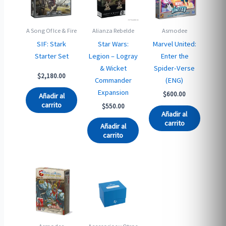
A Song Of Ice & Fire
Alianza Rebelde
Asmodee
SIF: Stark
Star Wars:
Marvel United:
Starter Set
Legion – Logray
Enter the
& Wicket
Spider-Verse
$
2,180.00
Commander
(ENG)
Expansion
$
600.00
Añadir al
carrito
$
550.00
Añadir al
carrito
Añadir al
carrito