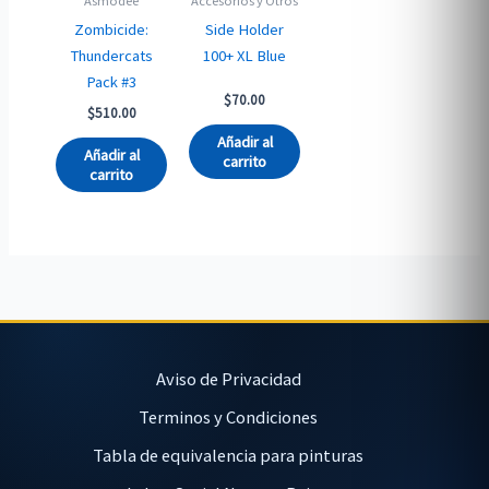
Asmodee
Accesorios y Otros
Zombicide:
Side Holder
Thundercats
100+ XL Blue
Pack #3
$
70.00
$
510.00
Añadir al
Añadir al
carrito
carrito
Aviso de Privacidad
Terminos y Condiciones
Tabla de equivalencia para pinturas