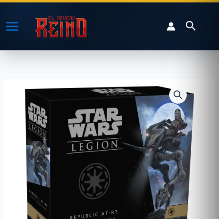
Ir
al
Buscar
contenido