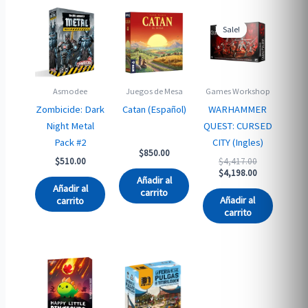
Sale!
Sale!
Asmodee
Juegos de Mesa
Games Workshop
Zombicide: Dark
Catan (Español)
WARHAMMER
Night Metal
QUEST: CURSED
Pack #2
CITY (Ingles)
$
850.00
Original
$
510.00
$
4,417.00
price
Current
$
4,198.00
Añadir al
was:
price
Añadir al
carrito
$4,417.00.
is:
Añadir al
carrito
$4,198.00.
carrito