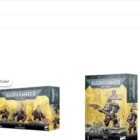
Sale!
Sale!