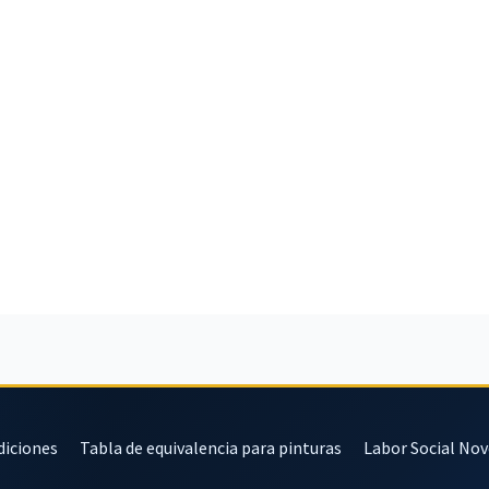
diciones
Tabla de equivalencia para pinturas
Labor Social No