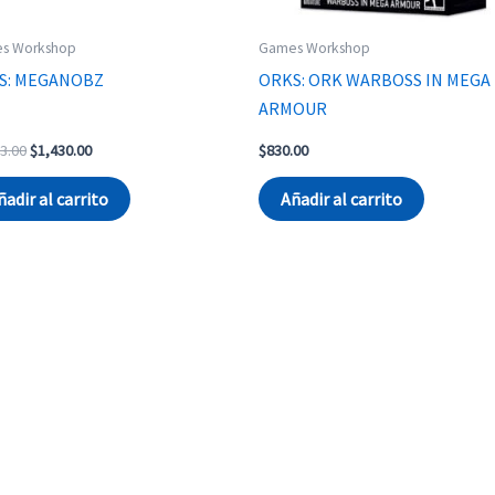
s Workshop
Games Workshop
S: MEGANOBZ
ORKS: ORK WARBOSS IN MEGA
ARMOUR
Original
Current
3.00
$
1,430.00
$
830.00
price
price
was:
is:
ñadir al carrito
Añadir al carrito
$1,473.00.
$1,430.00.