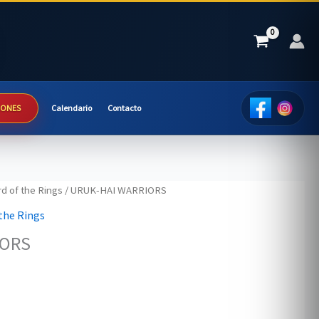
IONES
Calendario
Contacto
d of the Rings
/ URUK-HAI WARRIORS
 the Rings
IORS