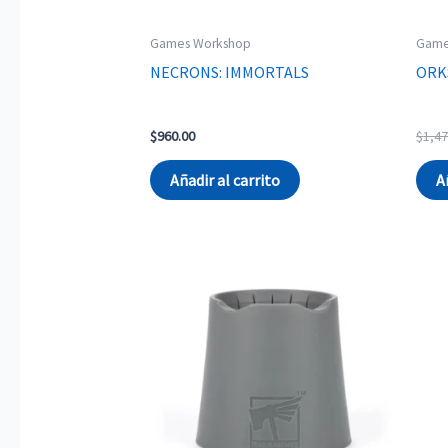
Games Workshop
Game
NECRONS: IMMORTALS
ORK
$
960.00
$
1,47
Añadir al carrito
A