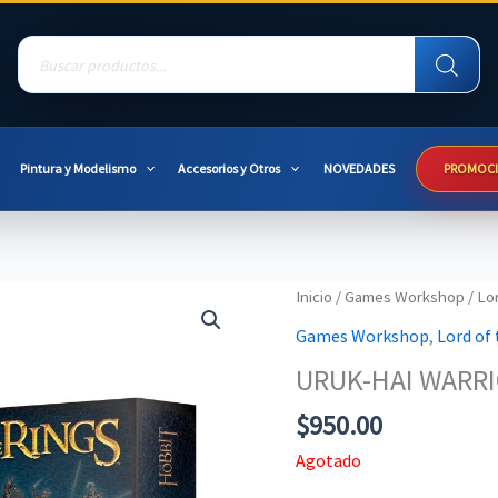
Products
search
Pintura y Modelismo
Accesorios y Otros
NOVEDADES
PROMOC
Inicio
/
Games Workshop
/
Lor
Games Workshop
,
Lord of
URUK-HAI WARR
$
950.00
Agotado