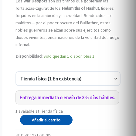
Los
War Despots
son los tiranos que gobiernan las
fortalezas-zigurat de los
Helsmiths of Hashut
, líderes
forjados en la ambición y la crueldad. Bendecidos —o
malditos— por el poder oscuro del
Bullfather
, estos
nobles guerreros se alzan sobre sus ejércitos como
dioses vivientes, encarnaciones de la voluntad del fuego
infernal.
Disponibilidad:
Solo quedan 1 disponibles
1
Entrega inmediata o envío de 3-5 días hábiles.
1 available at Tienda física
War
Añadir al carrito
Despot
cantidad
SKU:
5011921241705