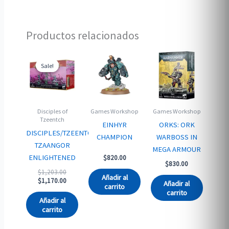
Productos relacionados
Sale!
Sale!
Disciples of
Games Workshop
Games Workshop
Tzeentch
EINHYR
ORKS: ORK
DISCIPLES/TZEENTCH:
CHAMPION
WARBOSS IN
TZAANGOR
MEGA ARMOUR
ENLIGHTENED
$
820.00
$
830.00
Original
$
1,203.00
Añadir al
price
Current
$
1,170.00
Añadir al
carrito
was:
price
carrito
$1,203.00.
is:
Añadir al
$1,170.00.
carrito