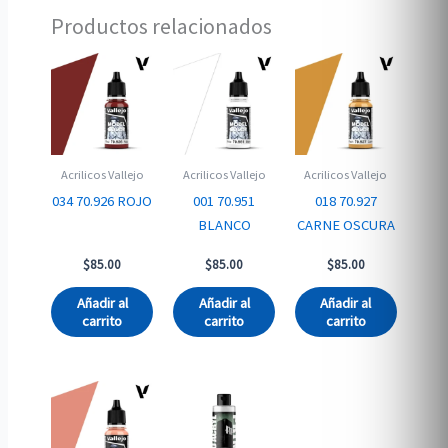
Productos relacionados
Acrilicos Vallejo
Acrilicos Vallejo
Acrilicos Vallejo
034 70.926 ROJO
001 70.951
018 70.927
BLANCO
CARNE OSCURA
$
85.00
$
85.00
$
85.00
Añadir al
Añadir al
Añadir al
carrito
carrito
carrito