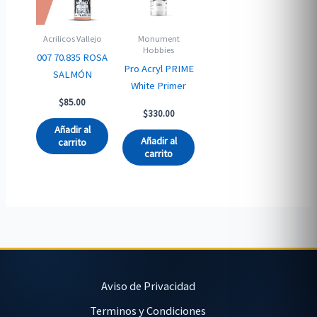
Acrilicos Vallejo
Monument
Hobbies
007 70.835 ROSA
Pro Acryl PRIME
SALMÓN
White Primer
$
85.00
$
330.00
Añadir al
Añadir al
carrito
carrito
Aviso de Privacidad
Terminos y Condiciones