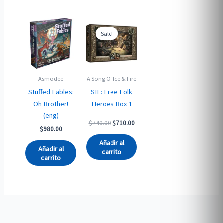
Sale!
Sale!
Asmodee
A Song Of Ice & Fire
Stuffed Fables:
SIF: Free Folk
Oh Brother!
Heroes Box 1
(eng)
Original
Current
$
740.00
$
710.00
$
980.00
price
price
was:
is:
Añadir al
$740.00.
$710.00.
Añadir al
carrito
carrito