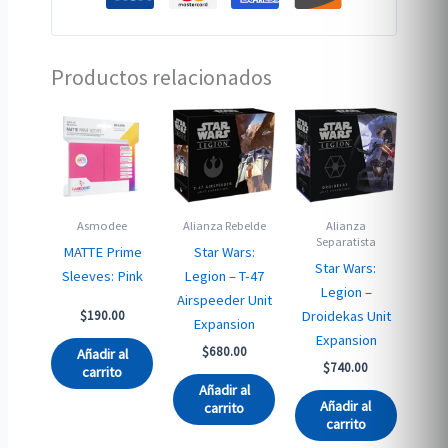
Productos relacionados
Asmodee
Alianza Rebelde
Alianza
Separatista
MATTE Prime
Star Wars:
Star Wars:
Sleeves: Pink
Legion – T-47
Legion –
Airspeeder Unit
Droidekas Unit
$
190.00
Expansion
Expansion
$
680.00
Añadir al
$
740.00
carrito
Añadir al
Añadir al
carrito
carrito