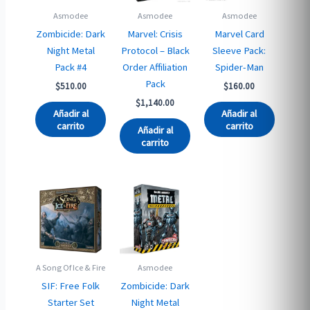
Asmodee
Asmodee
Asmodee
Zombicide: Dark
Marvel: Crisis
Marvel Card
Night Metal
Protocol – Black
Sleeve Pack:
Pack #4
Order Affiliation
Spider-Man
Pack
$
510.00
$
160.00
$
1,140.00
Añadir al
Añadir al
carrito
carrito
Añadir al
carrito
A Song Of Ice & Fire
Asmodee
SIF: Free Folk
Zombicide: Dark
Starter Set
Night Metal