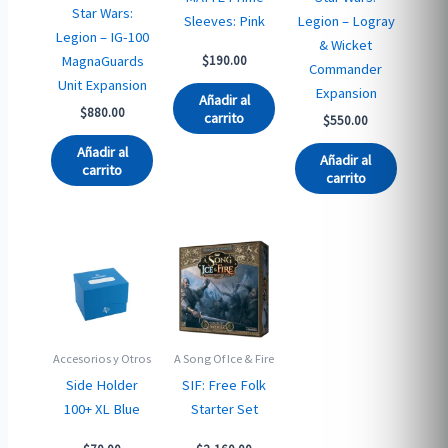
Star Wars:
Sleeves: Pink
Legion – Logray
Legion – IG-100
& Wicket
MagnaGuards
$
190.00
Commander
Unit Expansion
Expansion
Añadir al
$
880.00
carrito
$
550.00
Añadir al
Añadir al
carrito
carrito
Accesorios y Otros
A Song Of Ice & Fire
Side Holder
SIF: Free Folk
100+ XL Blue
Starter Set