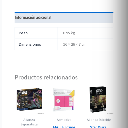
Información adicional
Peso
0.95 kg
Dimensiones
26 × 26 × 7 cm
Productos relacionados
Alianza
Asmodee
Alianza Rebelde
Separatista
MATTE Prime
Star Wars: