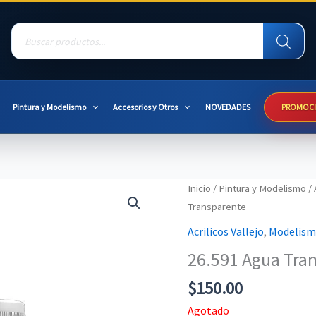
Products
search
Pintura y Modelismo
Accesorios y Otros
NOVEDADES
PROMOC
Inicio
/
Pintura y Modelismo
/
Transparente
Acrilicos Vallejo
,
Modelismo
26.591 Agua Tra
$
150.00
Agotado