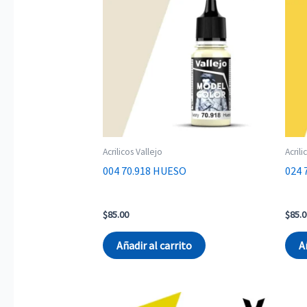
Acrilicos Vallejo
Acrili
004 70.918 HUESO
024 
$
85.00
$
85.0
Añadir al carrito
A