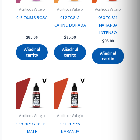
Acrilicos Vallejo
Acrilicos Vallejo
Acrilicos Vallejo
043 70.958 ROSA
012 70.845
030 70.851
CARNE DORADA
NARANJA
INTENSO
$
85.00
$
85.00
$
85.00
Añadir al
Añadir al
Añadir al
carrito
carrito
carrito
Acrilicos Vallejo
Acrilicos Vallejo
039 70.957 ROJO
031 70.956
MATE
NARANJA