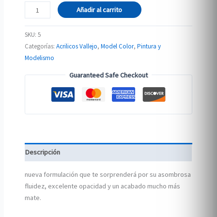
004
Añadir al carrito
70.918
HUESO
SKU:
5
cantidad
Categorías:
Acrilicos Vallejo
,
Model Color
,
Pintura y
Modelismo
Guaranteed Safe Checkout
Descripción
nueva formulación que te sorprenderá por su asombrosa
fluidez, excelente opacidad y un acabado mucho más
mate.