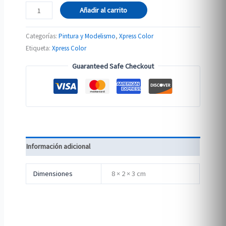
72.418
Añadir al carrito
VERDE
LAGARTO
Categorías:
Pintura y Modelismo
,
Xpress Color
cantidad
Etiqueta:
Xpress Color
Guaranteed Safe Checkout
Información adicional
Dimensiones
8 × 2 × 3 cm