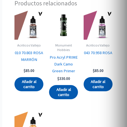
Productos relacionados
Acrilicos Vallejo
Monument
Acrilicos Vallejo
Hobbies
010 70.803 ROSA
043 70.958 ROSA
Pro Acryl PRIME
MARRÓN
Dark Camo
Green Primer
$
85.00
$
85.00
$
330.00
Añadir al
Añadir al
carrito
carrito
Añadir al
carrito