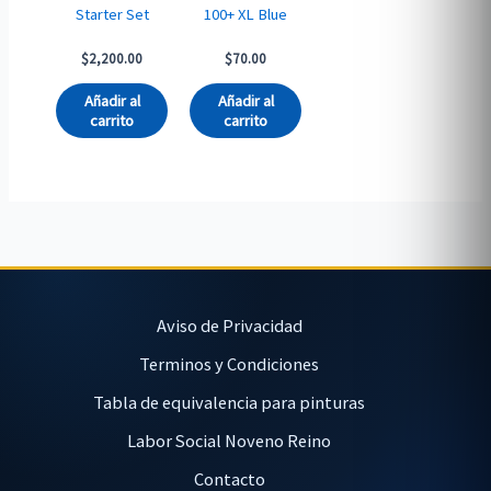
Starter Set
100+ XL Blue
$
2,200.00
$
70.00
Añadir al
Añadir al
carrito
carrito
Aviso de Privacidad
Terminos y Condiciones
Tabla de equivalencia para pinturas
Labor Social Noveno Reino
Contacto