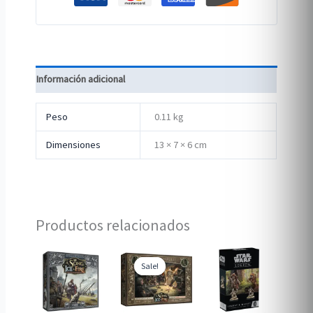
Información adicional
Peso
0.11 kg
Dimensiones
13 × 7 × 6 cm
Productos relacionados
Sale!
Sale!