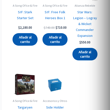
A Song Of Ice & Fire
A Song Of Ice & Fire
Alianza Rebelde
SIF: Stark
SIF: Free Folk
Star Wars:
Starter Set
Heroes Box 1
Legion – Logray
& Wicket
Original
Current
$
2,180.00
$
740.00
$
710.00
Commander
price
price
Expansion
was:
is:
Añadir al
Añadir al
$740.00.
$710.00.
carrito
carrito
$
550.00
Añadir al
carrito
A Song Of Ice & Fire
Accesorios y Otros
Targaryen
Side Holder