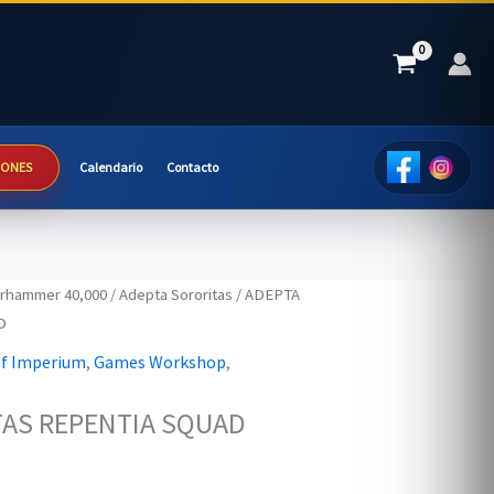
IONES
Calendario
Contacto
rhammer 40,000
/
Adepta Sororitas
/ ADEPTA
D
of Imperium
,
Games Workshop
,
TAS REPENTIA SQUAD