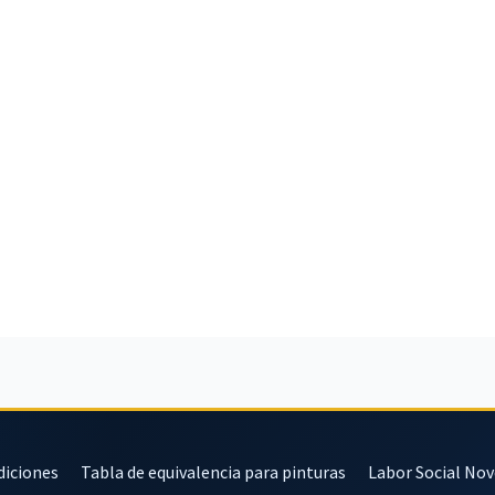
diciones
Tabla de equivalencia para pinturas
Labor Social No