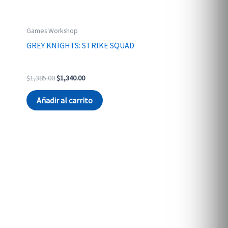
Games Workshop
GREY KNIGHTS: STRIKE SQUAD
Original
Current
$
1,385.00
$
1,340.00
price
price
was:
is:
Añadir al carrito
$1,385.00.
$1,340.00.