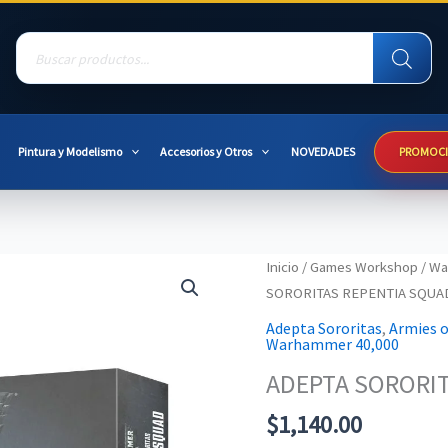
Products
search
Pintura y Modelismo
Accesorios y Otros
NOVEDADES
PROMOC
Inicio
/
Games Workshop
/
Wa
SORORITAS REPENTIA SQUA
Adepta Sororitas
,
Armies 
Warhammer 40,000
ADEPTA SORORI
$
1,140.00