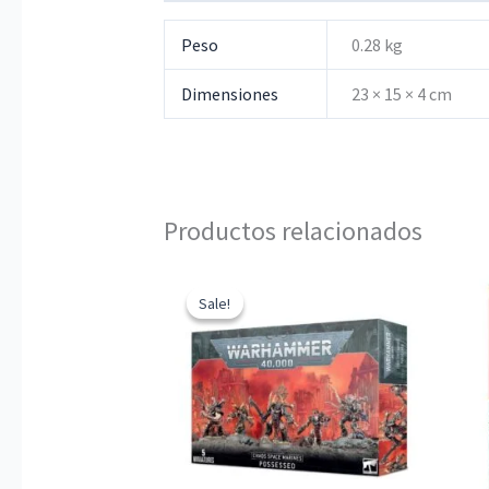
Peso
0.28 kg
Dimensiones
23 × 15 × 4 cm
Productos relacionados
Sale!
Sale!