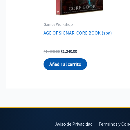
Games Workshop
AGE OF SIGMAR: CORE BOOK (spa)
Original
Current
$
1,450.00
$
1,240.00
price
price
was:
is:
Añadir al carrito
$1,450.00.
$1,240.00.
Aviso de Privacidad
Terminos y Con