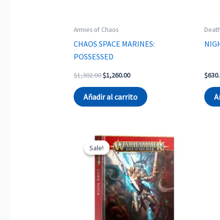
Armies of Chaos
Deat
CHAOS SPACE MARINES:
NIG
POSSESSED
Original
Current
$
1,302.00
$
1,260.00
$
630
price
price
was:
is:
Añadir al carrito
A
$1,302.00.
$1,260.00.
Sale!
Sale!