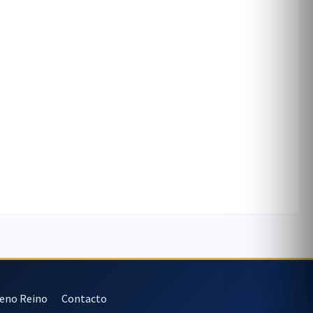
veno Reino
Contacto