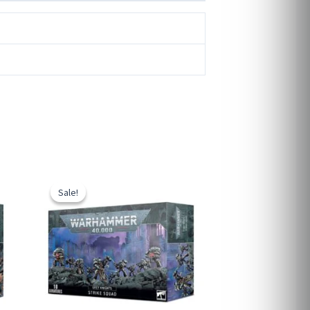
Sale!
Sale!