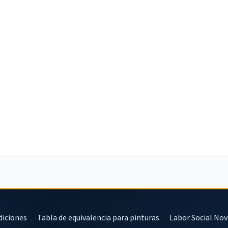
diciones
Tabla de equivalencia para pinturas
Labor Social No