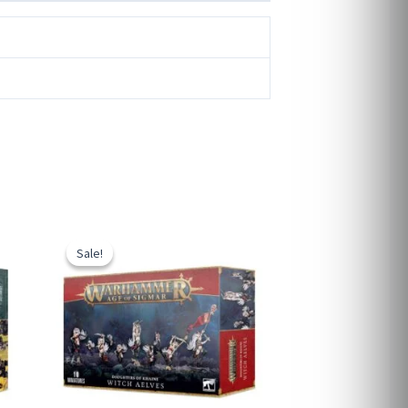
Sale!
Sale!