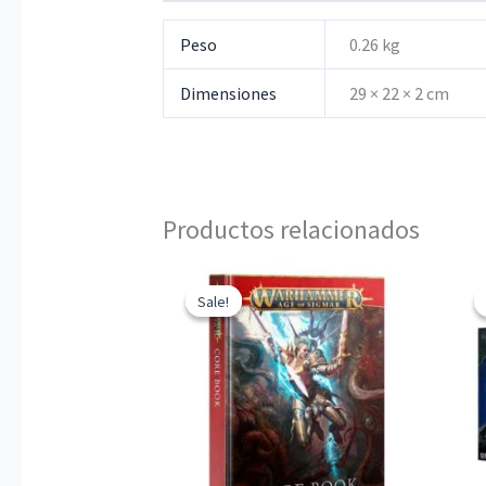
Peso
0.26 kg
Dimensiones
29 × 22 × 2 cm
Productos relacionados
Sale!
Sale!