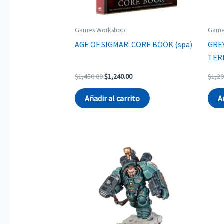
Games Workshop
Game
AGE OF SIGMAR: CORE BOOK (spa)
GRE
TER
Original
Current
$
1,450.00
$
1,240.00
$
1,20
price
price
was:
is:
Añadir al carrito
A
$1,450.00.
$1,240.00.