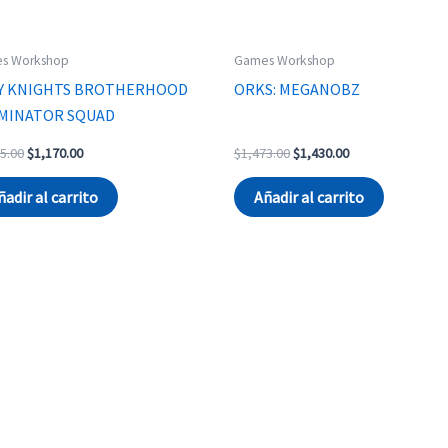
s Workshop
Games Workshop
Y KNIGHTS BROTHERHOOD
ORKS: MEGANOBZ
MINATOR SQUAD
Original
Current
Original
Current
5.00
$
1,170.00
$
1,473.00
$
1,430.00
price
price
price
price
was:
is:
was:
is:
ñadir al carrito
Añadir al carrito
$1,205.00.
$1,170.00.
$1,473.00.
$1,430.00.