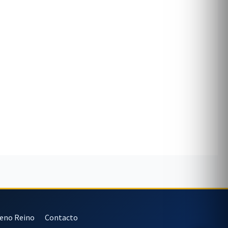
veno Reino
Contacto