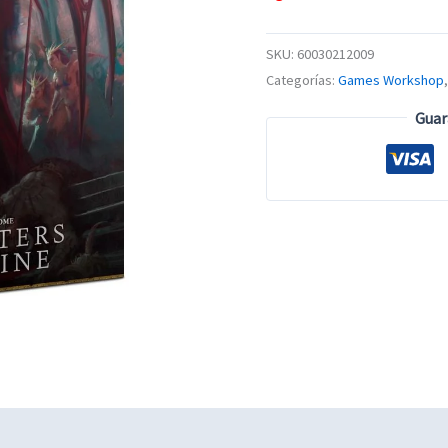
SKU:
60030212009
Categorías:
Games Workshop
Guar