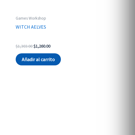
Games Workshop
WITCH AELVES
Original
Current
$
1,303.00
$
1,260.00
price
price
was:
is:
Añadir al carrito
$1,303.00.
$1,260.00.