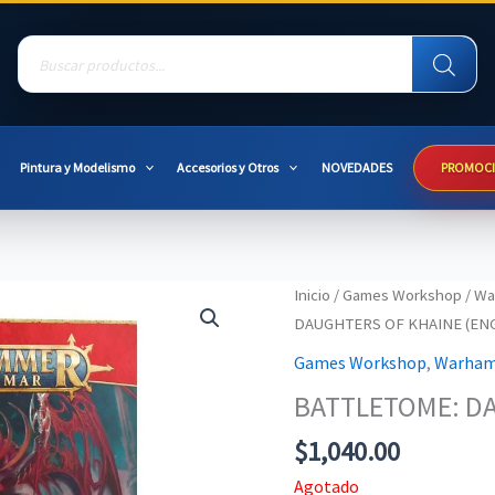
Products
search
Pintura y Modelismo
Accesorios y Otros
NOVEDADES
PROMOC
Inicio
/
Games Workshop
/
Wa
DAUGHTERS OF KHAINE (EN
Games Workshop
,
Warham
BATTLETOME: DA
$
1,040.00
Agotado