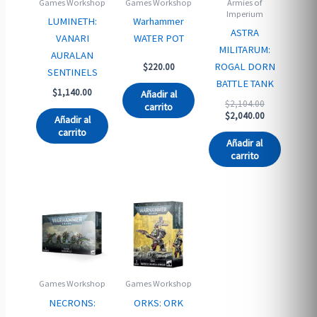
Games Workshop
Games Workshop
Armies of
Imperium
LUMINETH:
Warhammer
ASTRA
VANARI
WATER POT
MILITARUM:
AURALAN
ROGAL DORN
$
220.00
SENTINELS
BATTLE TANK
$
1,140.00
Añadir al
Original
$
2,104.00
carrito
price
Current
$
2,040.00
Añadir al
was:
price
carrito
$2,104.00.
is:
Añadir al
$2,040.00.
carrito
Games Workshop
Games Workshop
NECRONS:
ORKS: ORK