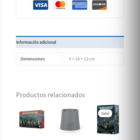
Información adicional
Dimensiones
5 × 16 × 12 cm
Productos relacionados
Sale!
Sale!