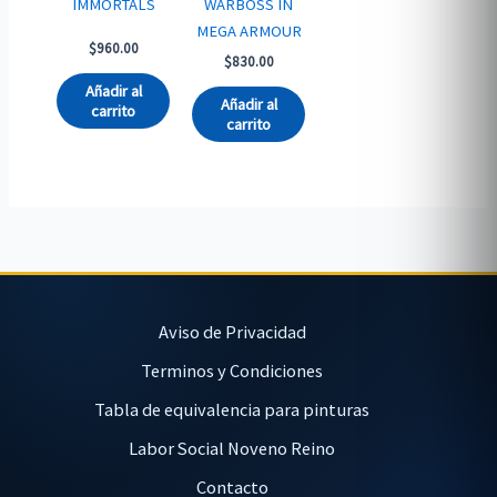
IMMORTALS
WARBOSS IN
MEGA ARMOUR
$
960.00
$
830.00
Añadir al
Añadir al
carrito
carrito
Aviso de Privacidad
Terminos y Condiciones
Tabla de equivalencia para pinturas
Labor Social Noveno Reino
Contacto