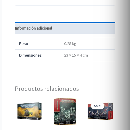
Información adicional
Peso
0.28 kg
Dimensiones
23 × 15 × 4 cm
Productos relacionados
Sale!
Sale!