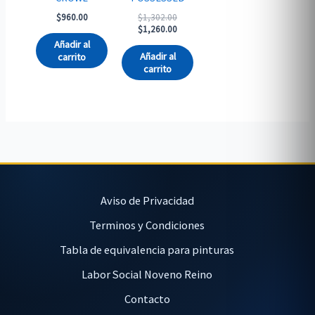
Original
$
960.00
$
1,302.00
price
Current
$
1,260.00
was:
price
Añadir al
$1,302.00.
is:
Añadir al
carrito
$1,260.00.
carrito
Aviso de Privacidad
Terminos y Condiciones
Tabla de equivalencia para pinturas
Labor Social Noveno Reino
Contacto