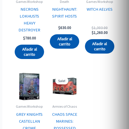
Games Workshop
Death
Games Workshop
NECRONS
NIGHTHAUNT:
WITCH AELVES
LOKHUSTS
SPIRIT HOSTS
HEAVY
Original
$
630.00
$
1,303.00
DESTROYER
price
Current
$
1,260.00
was:
price
$
780.00
Añadir al
$1,303.00.
is:
Añadir al
carrito
$1,260.00.
carrito
Añadir al
carrito
Sale!
Sale!
Games Workshop
Armies of Chaos
GREY KNIGHTS
CHAOS SPACE
CASTELLAN
MARINES:
CROWE
POSSESSED