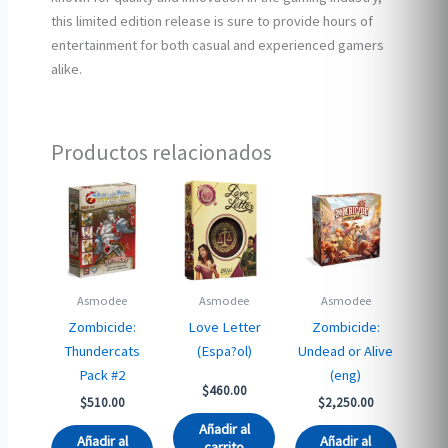
this limited edition release is sure to provide hours of
entertainment for both casual and experienced gamers
alike.
Productos relacionados
Asmodee
Asmodee
Asmodee
Zombicide:
Love Letter
Zombicide:
Thundercats
(Espa?ol)
Undead or Alive
Pack #2
(eng)
$
460.00
$
510.00
$
2,250.00
Añadir al
Añadir al
Añadir al
carrito