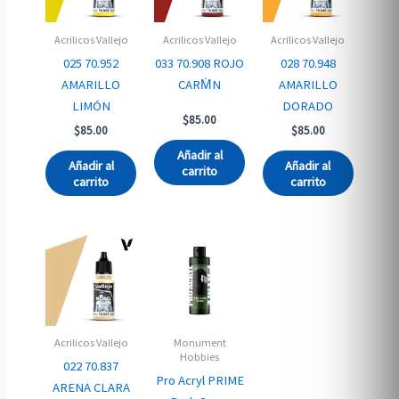
Acrilicos Vallejo
Acrilicos Vallejo
Acrilicos Vallejo
025 70.952
033 70.908 ROJO
028 70.948
AMARILLO
CARM̍N
AMARILLO
LIMÓN
DORADO
$
85.00
$
85.00
$
85.00
Añadir al
Añadir al
Añadir al
carrito
carrito
carrito
Acrilicos Vallejo
Monument
Hobbies
022 70.837
Pro Acryl PRIME
ARENA CLARA