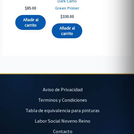
Dark Camo
Green Primer
$
85.00
$
330.00
Añadir al
carrito
Añadir al
carrito
Aviso de Privacidad
Terminos y Condiciones
Tabla de equivalencia para pinturas
Labor Social Noveno Reino
Contacto