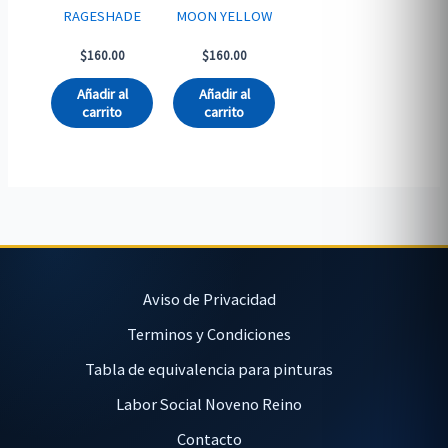
RAGESHADE
MOON YELLOW
$
160.00
$
160.00
Añadir al
Añadir al
carrito
carrito
Aviso de Privacidad
Terminos y Condiciones
Tabla de equivalencia para pinturas
Labor Social Noveno Reino
Contacto