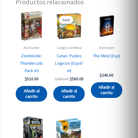
Productos relacionados
Sale!
Sale!
Asmodee
Juegos de Mesa
Asmodee
Zombicide:
Catan: Puzles
The Mind (Esp)
Thundercats
Logicos (Espa?
Pack #2
ol)
$
340.00
Original
Current
$
510.00
$
680.00
$
560.00
price
price
Añadir al
was:
is:
Añadir al
Añadir al
carrito
$680.00.
$560.00.
carrito
carrito