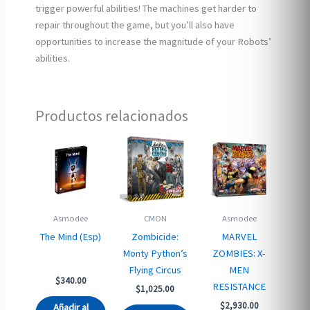
trigger powerful abilities! The machines get harder to
repair throughout the game, but you’ll also have
opportunities to increase the magnitude of your Robots’
abilities.
Productos relacionados
Asmodee
CMON
Asmodee
The Mind (Esp)
Zombicide:
MARVEL
Monty Python’s
ZOMBIES: X-
Flying Circus
MEN
$
340.00
RESISTANCE
$
1,025.00
$
2,930.00
Añadir al