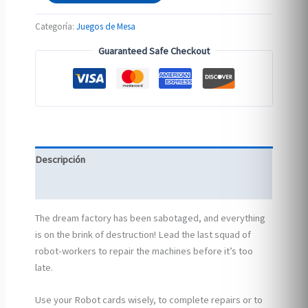
Juego
de
Categoría:
Juegos de Mesa
Mesa
Guaranteed Safe Checkout
(inglés)
cantidad
Descripción
Información adicional
The dream factory has been sabotaged, and everything
is on the brink of destruction! Lead the last squad of
robot-workers to repair the machines before it’s too
late.
Use your Robot cards wisely, to complete repairs or to