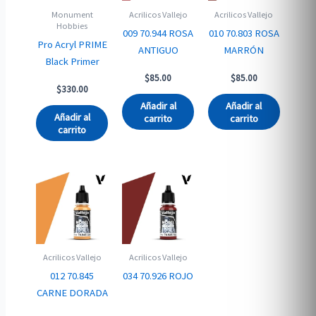
Monument
Acrilicos Vallejo
Acrilicos Vallejo
Hobbies
009 70.944 ROSA
010 70.803 ROSA
Pro Acryl PRIME
ANTIGUO
MARRÓN
Black Primer
$
85.00
$
85.00
$
330.00
Añadir al
Añadir al
Añadir al
carrito
carrito
carrito
Acrilicos Vallejo
Acrilicos Vallejo
012 70.845
034 70.926 ROJO
CARNE DORADA