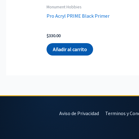
Monument Hobbies
Pro Acryl PRIME Black Primer
$
330.00
Añadir al carrito
Aviso de Privacidad
Terminos y Con