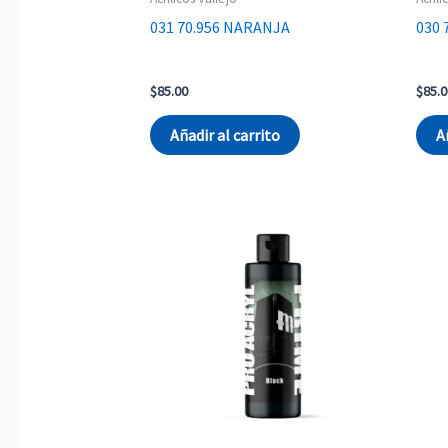
031 70.956 NARANJA
030
$
85.00
$
85.0
Añadir al carrito
A