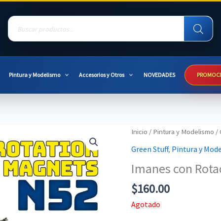
Products
search
Pintura y Modelismo
Accesorios y Otros
NOVEDADES
PROMOC
Inicio
/
Pintura y Modelismo
/
Green Stuff
,
Pintura y Mod
Imanes con Rota
$
160.00
Agotado