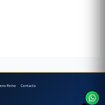
veno Reino
Contacto