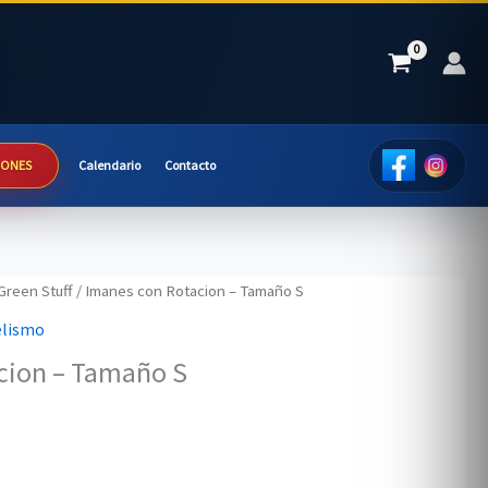
IONES
Calendario
Contacto
Green Stuff
/ Imanes con Rotacion – Tamaño S
elismo
cion – Tamaño S