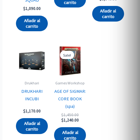
carrito
was:
price
$
1,090.00
$1,383.00.
is:
Añadir al
$1,340.00.
carrito
Añadir al
carrito
Sale!
Sale!
Drukhari
Games Workshop
DRUKHARI
AGE OF SIGMAR:
INCUBI
CORE BOOK
(spa)
$
1,170.00
Original
$
1,450.00
price
Current
$
1,240.00
Añadir al
was:
price
carrito
$1,450.00.
is:
Añadir al
$1,240.00.
carrito