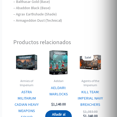
– Balthasar Gold (Base)
– Abaddon Black (Base)
– Agrax Earthshade (Shade)
– Armageddon Dust (Technical)
Productos relacionados
Sale!
Sale!
Armies of
Aeldari
Agents of the
Imperium
Imperium
AELDARI:
ASTRA
KILL TEAM:
WARLOCKS
MILITARUM
IMPERIAL NAVY
CADIAN HEAVY
BREACHERS
$
1,140.00
WEAPONS
Original
$
1,383.00
Añadir al
price
Current
$
1,340.00
SQUAD