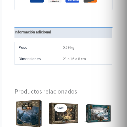
Información adicional
Peso
0.59 kg
Dimensiones
23 × 16 × 8 cm
Productos relacionados
Sale!
Sale!