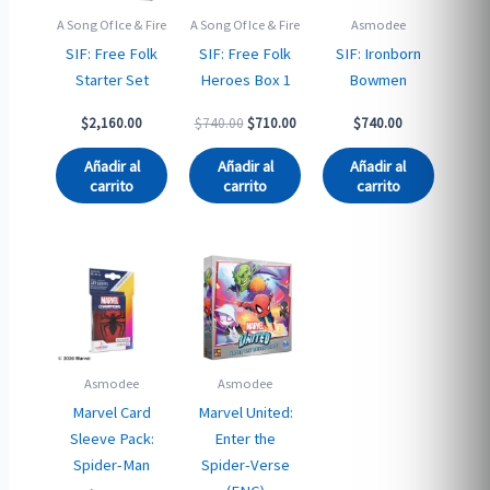
A Song Of Ice & Fire
A Song Of Ice & Fire
Asmodee
SIF: Free Folk
SIF: Free Folk
SIF: Ironborn
Starter Set
Heroes Box 1
Bowmen
Original
Current
$
2,160.00
$
740.00
$
710.00
$
740.00
price
price
was:
is:
Añadir al
Añadir al
Añadir al
$740.00.
$710.00.
carrito
carrito
carrito
Asmodee
Asmodee
Marvel Card
Marvel United:
Sleeve Pack:
Enter the
Spider-Man
Spider-Verse