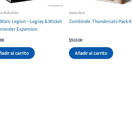
za Rebelde
Asmodee
 Wars: Legion – Logray & Wicket
Zombicide: Thundercats Pack #
mander Expansion
.00
$
510.00
ñadir al carrito
Añadir al carrito