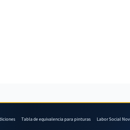
diciones
Tabla de equivalencia para pinturas
Labor Social No