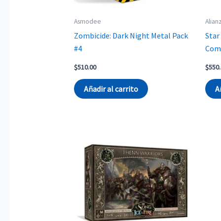
Asmodee
Alian
Zombicide: Dark Night Metal Pack
Star
#4
Com
$
510.00
$
550
Añadir al carrito
A