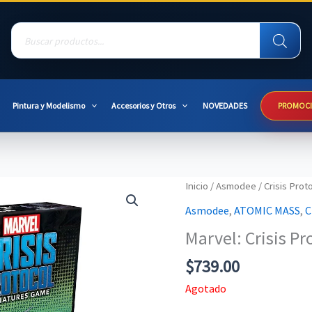
Products
search
Pintura y Modelismo
Accesorios y Otros
NOVEDADES
PROMOC
Inicio
/
Asmodee
/
Crisis Prot
Asmodee
,
ATOMIC MASS
,
C
Marvel: Crisis P
$
739.00
Agotado