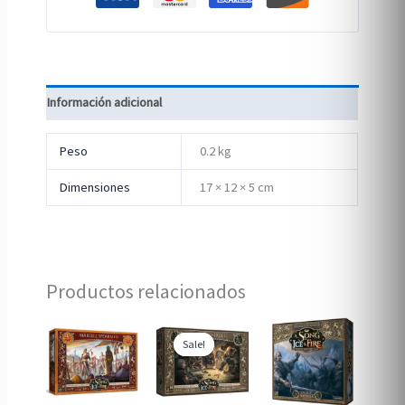
Información adicional
Peso
0.2 kg
Dimensiones
17 × 12 × 5 cm
Productos relacionados
Sale!
Sale!