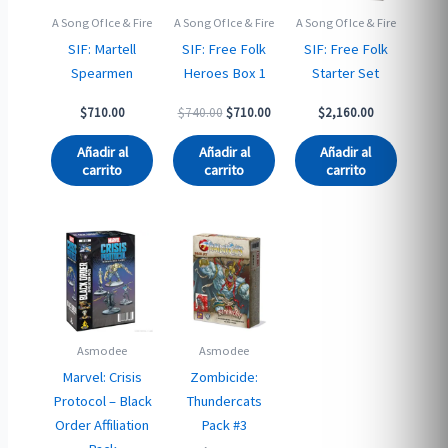
A Song Of Ice & Fire
A Song Of Ice & Fire
A Song Of Ice & Fire
SIF: Martell
SIF: Free Folk
SIF: Free Folk
Spearmen
Heroes Box 1
Starter Set
Original
Current
$
710.00
$
740.00
$
710.00
$
2,160.00
price
price
was:
is:
Añadir al
Añadir al
Añadir al
$740.00.
$710.00.
carrito
carrito
carrito
Asmodee
Asmodee
Marvel: Crisis
Zombicide:
Protocol – Black
Thundercats
Order Affiliation
Pack #3