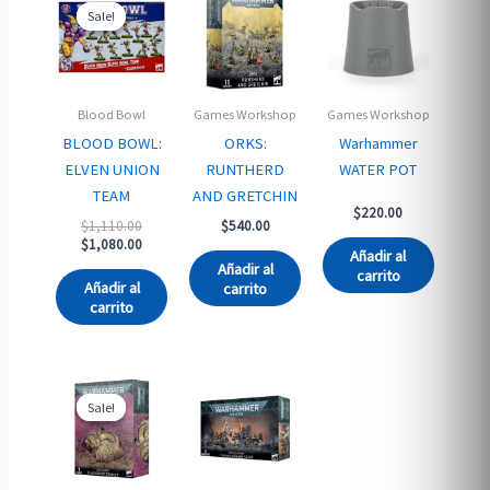
Sale!
Sale!
Blood Bowl
Games Workshop
Games Workshop
BLOOD BOWL:
ORKS:
Warhammer
ELVEN UNION
RUNTHERD
WATER POT
TEAM
AND GRETCHIN
$
220.00
Original
$
1,110.00
$
540.00
price
Current
$
1,080.00
Añadir al
was:
price
Añadir al
carrito
$1,110.00.
is:
Añadir al
carrito
$1,080.00.
carrito
Sale!
Sale!