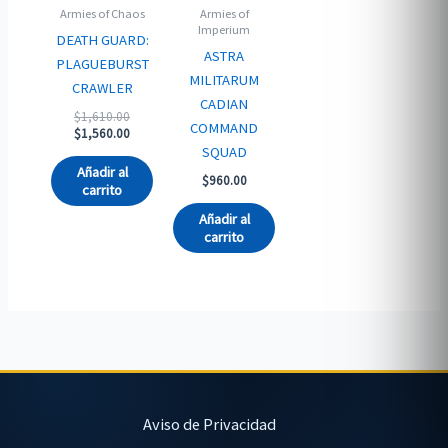
Armies of Chaos
Armies of
Imperium
DEATH GUARD:
ASTRA
PLAGUEBURST
MILITARUM
CRAWLER
CADIAN
Original
$
1,610.00
COMMAND
price
Current
$
1,560.00
was:
price
SQUAD
$1,610.00.
is:
Añadir al
$
960.00
$1,560.00.
carrito
Añadir al
carrito
Aviso de Privacidad