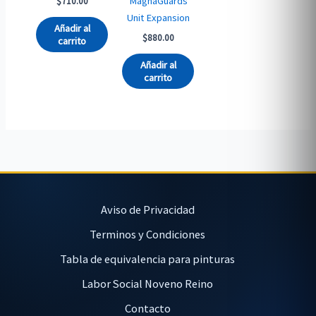
MagnaGuards
$
710.00
Unit Expansion
Añadir al
$
880.00
carrito
Añadir al
carrito
Aviso de Privacidad
Terminos y Condiciones
Tabla de equivalencia para pinturas
Labor Social Noveno Reino
Contacto