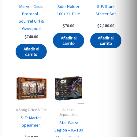
Marvel: Crisis
Side Holder
SIF: Stark
Protocol –
100+ XL Blue
Starter Set
Squirrel Girl &
$
70.00
$
2,180.00
Gwenpool
$
740.00
Añadir al
Añadir al
carrito
carrito
Añadir al
carrito
A Song Of Ice & Fire
Alianza
Separatista
SIF: Martell
Star Wars:
Spearmen
Legion – IG-100