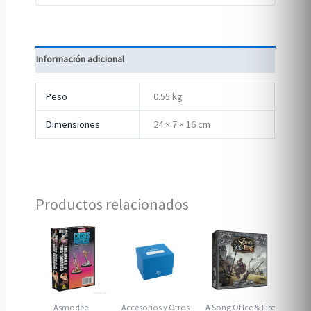
Información adicional
Peso
0.55 kg
Dimensiones
24 × 7 × 16 cm
Productos relacionados
Asmodee
Accesorios y Otros
A Song Of Ice & Fire