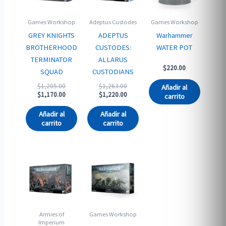
Games Workshop
Adeptus Custodes
Games Workshop
GREY KNIGHTS
ADEPTUS
Warhammer
BROTHERHOOD
CUSTODES:
WATER POT
TERMINATOR
ALLARUS
$
220.00
SQUAD
CUSTODIANS
Original
Original
$
1,205.00
$
1,263.00
Añadir al
price
Current
price
Current
$
1,170.00
$
1,220.00
carrito
was:
price
was:
price
$1,205.00.
is:
$1,263.00.
is:
Añadir al
Añadir al
$1,170.00.
$1,220.00.
carrito
carrito
Armies of
Games Workshop
Imperium