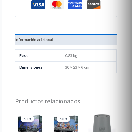
Información adicional
Peso
0.83 kg
Dimensiones
30 × 23 × 6 cm
Productos relacionados
Sale!
Sale!
Sale!
Sale!