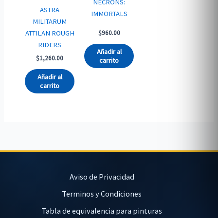
NECRONS:
ASTRA
IMMORTALS
MILITARUM
ATTILAN ROUGH
$
960.00
RIDERS
Añadir al
$
1,260.00
carrito
Añadir al
carrito
Aviso de Privacidad
Terminos y Condiciones
Tabla de equivalencia para pinturas