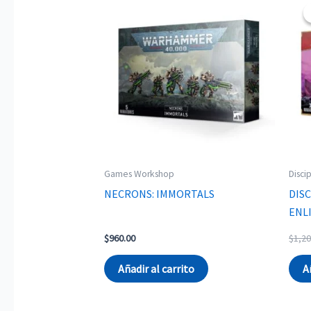
Games Workshop
Disci
NECRONS: IMMORTALS
DIS
ENL
$
960.00
$
1,20
Añadir al carrito
A