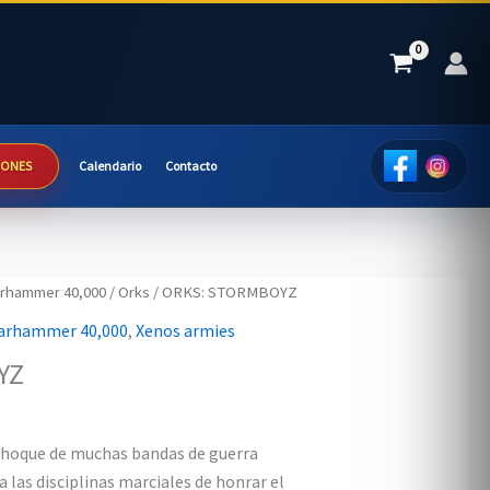
IONES
Calendario
Contacto
rhammer 40,000
/
Orks
/ ORKS: STORMBOYZ
arhammer 40,000
,
Xenos armies
YZ
choque de muchas bandas de guerra
a las disciplinas marciales de honrar el