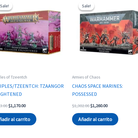
Sale!
Sale!
Sale!
Sale!
ples of Tzeentch
Armies of Chaos
CIPLES/TZEENTCH: TZAANGOR
CHAOS SPACE MARINES:
IGHTENED
POSSESSED
Original
Current
Original
Current
3.00
$
1,170.00
$
1,302.00
$
1,260.00
price
price
price
price
was:
is:
was:
is:
ñadir al carrito
Añadir al carrito
$1,203.00.
$1,170.00.
$1,302.00.
$1,260.00.