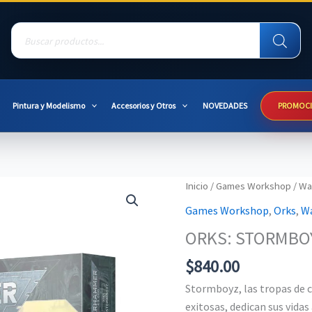
Products
search
Pintura y Modelismo
Accesorios y Otros
NOVEDADES
PROMOC
Inicio
/
Games Workshop
/
Wa
Games Workshop
,
Orks
,
W
ORKS: STORMBO
$
840.00
Stormboyz, las tropas de 
exitosas, dedican sus vidas 