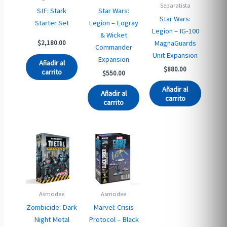
Separatista
SIF: Stark
Star Wars:
Star Wars:
Starter Set
Legion – Logray
Legion – IG-100
& Wicket
MagnaGuards
$
2,180.00
Commander
Unit Expansion
Expansion
Añadir al
$
880.00
carrito
$
550.00
Añadir al
Añadir al
carrito
carrito
Asmodee
Asmodee
Zombicide: Dark
Marvel: Crisis
Night Metal
Protocol – Black