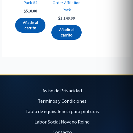
Pack #2
Order Affiliation
Pack
$
510.00
$
1,140.00
Añadir al
carrito
Añadir al
carrito
Aviso de Privacidad
Terminos y Condiciones
Tabla de equivalencia para pinturas
Labor Social Noveno Reino
Contacto