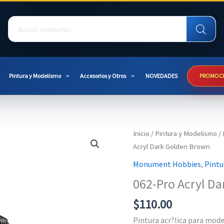
Products
search
Pintura y Modelismo
Accesorios y Otros
NOVEDADES
PROMOC
Inicio
/
Pintura y Modelismo
/
Acryl Dark Golden Brown
Monument Hobbies
,
Pintu
062-Pro Acryl D
$
110.00
Pintura acr?lica para mo