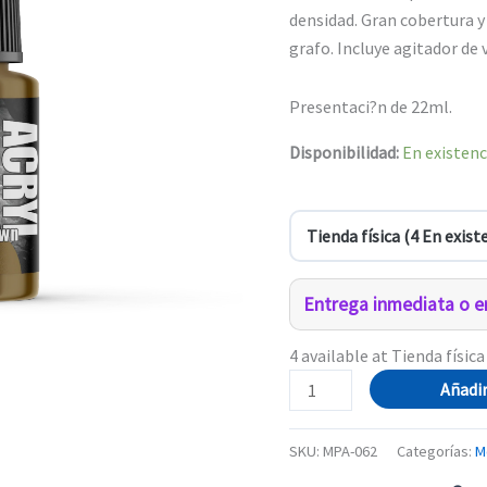
densidad. Gran cobertura y
grafo. Incluye agitador de v
Presentaci?n de 22ml.
Disponibilidad:
En existenc
Entrega inmediata o en
4 available at Tienda física
062-
Añadir
Pro
Acryl
SKU:
MPA-062
Categorías:
M
Dark