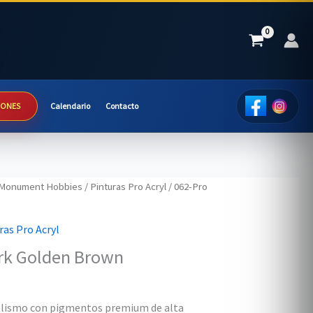
IONES
Calendario
Contacto
Monument Hobbies
/
Pinturas Pro Acryl
/ 062-Pro
ras Pro Acryl
ark Golden Brown
delismo con pigmentos premium de alta