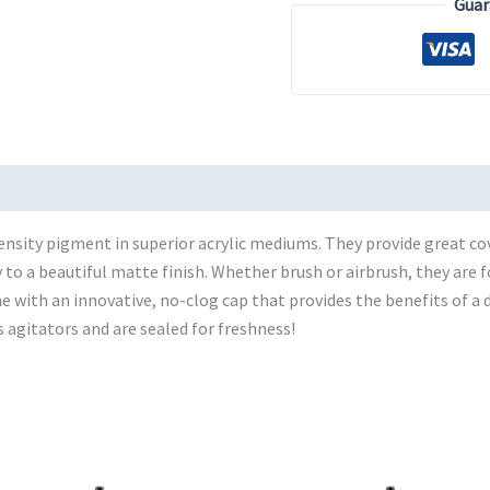
Guar
Golden
Brown
cantidad
sity pigment in superior acrylic mediums. They provide great cove
ry to a beautiful matte finish. Whether brush or airbrush, they ar
e with an innovative, no-clog cap that provides the benefits of a d
 agitators and are sealed for freshness!