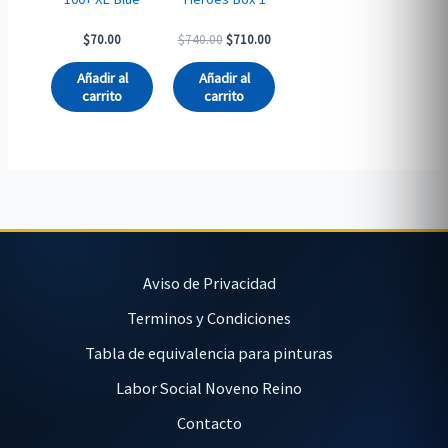
Original
Current
$
70.00
$
740.00
$
710.00
price
price
was:
is:
Añadir al
Añadir al
$740.00.
$710.00.
carrito
carrito
Aviso de Privacidad
Terminos y Condiciones
Tabla de equivalencia para pinturas
Labor Social Noveno Reino
Contacto