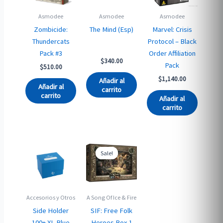
Asmodee
Asmodee
Asmodee
Zombicide:
The Mind (Esp)
Marvel: Crisis
Thundercats
Protocol – Black
Pack #3
Order Affiliation
$
340.00
Pack
$
510.00
$
1,140.00
Añadir al
Añadir al
carrito
carrito
Añadir al
carrito
Sale!
Sale!
Accesorios y Otros
A Song Of Ice & Fire
Side Holder
SIF: Free Folk
100+ XL Blue
Heroes Box 1