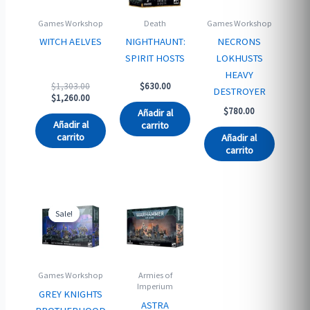
Games Workshop
Death
Games Workshop
WITCH AELVES
NIGHTHAUNT:
NECRONS
SPIRIT HOSTS
LOKHUSTS
HEAVY
Original
$
1,303.00
$
630.00
DESTROYER
price
Current
$
1,260.00
was:
price
$
780.00
Añadir al
$1,303.00.
is:
Añadir al
carrito
$1,260.00.
carrito
Añadir al
carrito
Sale!
Sale!
Games Workshop
Armies of
Imperium
GREY KNIGHTS
ASTRA