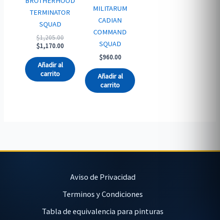
BROTHERHOOD
MILITARUM
TERMINATOR
CADIAN
SQUAD
COMMAND
Original
$
1,205.00
SQUAD
price
Current
$
1,170.00
was:
price
$
960.00
$1,205.00.
is:
Añadir al
$1,170.00.
carrito
Añadir al
carrito
Aviso de Privacidad
Terminos y Condiciones
Tabla de equivalencia para pinturas