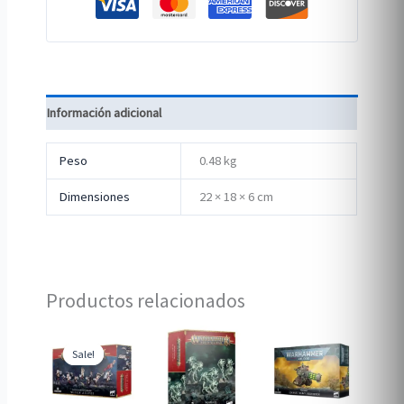
Información adicional
Peso
0.48 kg
Dimensiones
22 × 18 × 6 cm
Productos relacionados
Sale!
Sale!