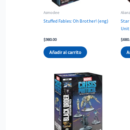
Asmodee
Alian
Stuffed Fables: Oh Brother! (eng)
Star
Unit
$
980.00
$
680
Añadir al carrito
A