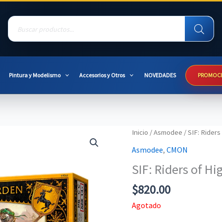
Products
search
Pintura y Modelismo
Accesorios y Otros
NOVEDADES
PROMOC
Inicio
/
Asmodee
/ SIF: Rider
Asmodee
,
CMON
SIF: Riders of H
$
820.00
Agotado