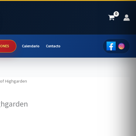
IONES
Calendario
Contacto
s of Highgarden
ighgarden