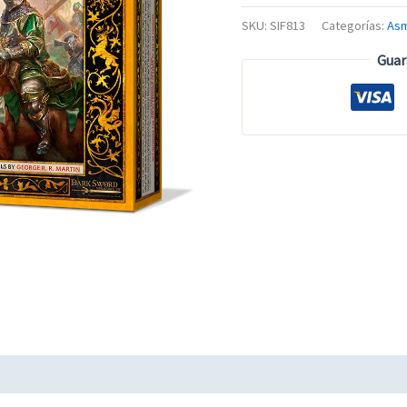
SKU:
SIF813
Categorías:
As
Guar