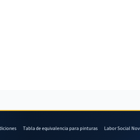
diciones
Tabla de equivalencia para pinturas
Labor Social No