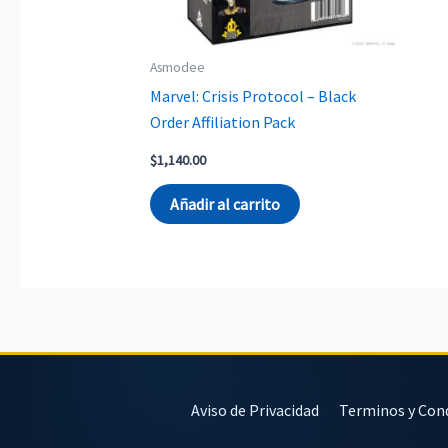
Asmodee
Marvel: Crisis Protocol – Black
Order Affiliation Pack
$
1,140.00
Añadir al carrito
Aviso de Privacidad
Terminos y Con