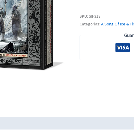
SKU:
SIF313
Categorías:
A Song Of Ice & Fi
Guar