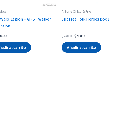
dee
A Song Of Ice & Fire
 Wars: Legion – AT-ST Walker
SIF: Free Folk Heroes Box 1
nsion
Original
Current
0.00
$
740.00
$
710.00
price
price
was:
is:
ñadir al carrito
Añadir al carrito
$740.00.
$710.00.