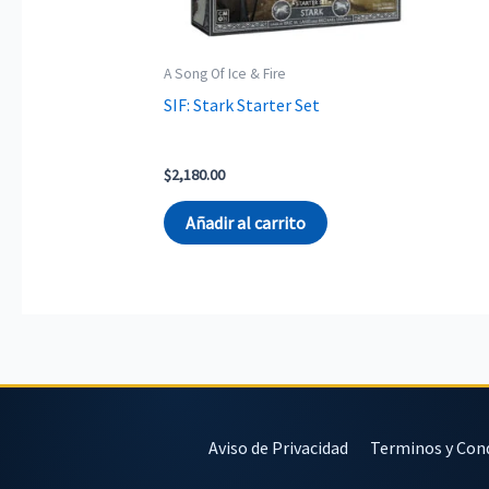
A Song Of Ice & Fire
SIF: Stark Starter Set
$
2,180.00
Añadir al carrito
Aviso de Privacidad
Terminos y Con