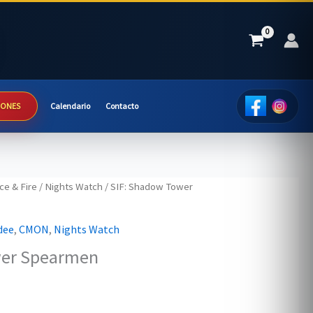
IONES
Calendario
Contacto
ce & Fire
/
Nights Watch
/ SIF: Shadow Tower
dee
,
CMON
,
Nights Watch
wer Spearmen