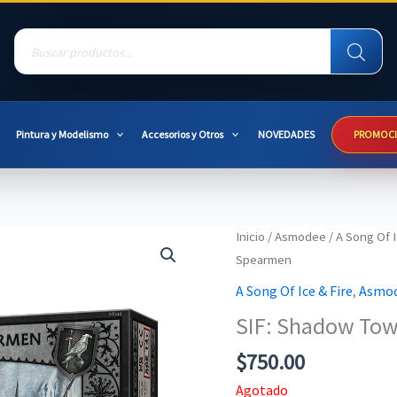
Products
search
Pintura y Modelismo
Accesorios y Otros
NOVEDADES
PROMOC
Inicio
/
Asmodee
/
A Song Of I
Spearmen
A Song Of Ice & Fire
,
Asmo
SIF: Shadow To
$
750.00
Agotado