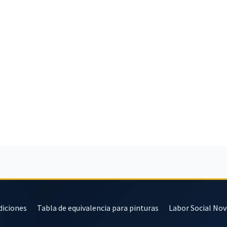
diciones
Tabla de equivalencia para pinturas
Labor Social No