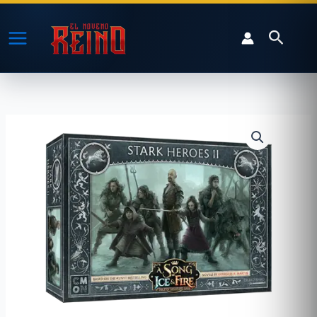
Ir
al
Buscar
contenido