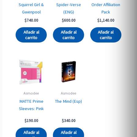
Squirrel Girl &
Spider-Verse
Order Affiliation
Gwenpool
(ENG)
Pack
$
740.00
$
600.00
$
1,140.00
Añadir al
Añadir al
Añadir al
carrito
carrito
carrito
Asmodee
Asmodee
MATTE Prime
The Mind (Esp)
Sleeves: Pink
$
190.00
$
340.00
Añadir al
Añadir al