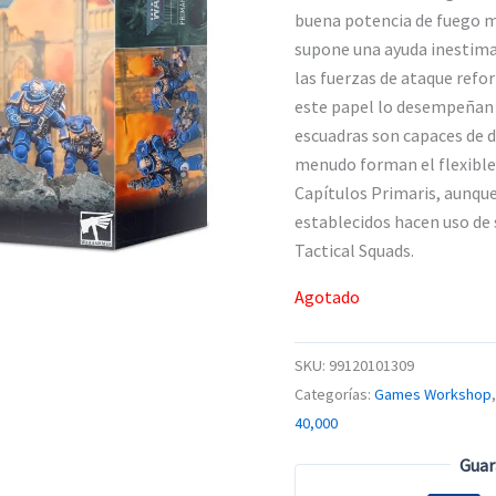
was:
buena potencia de fuego m
$1,399.0
supone una ayuda inestimab
las fuerzas de ataque refo
este papel lo desempeñan l
escuadras son capaces de d
menudo forman el flexible
Capítulos Primaris, aunqu
establecidos hacen uso de 
Tactical Squads.
Agotado
SKU:
99120101309
Categorías:
Games Workshop
40,000
Guar