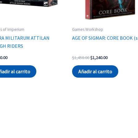
s of Imperium
Games Workshop
RA MILITARUM ATTILAN
AGE OF SIGMAR: CORE BOOK (s
GH RIDERS
Original
Current
0.00
$
1,450.00
$
1,240.00
price
price
was:
is:
ñadir al carrito
Añadir al carrito
$1,450.00.
$1,240.00.