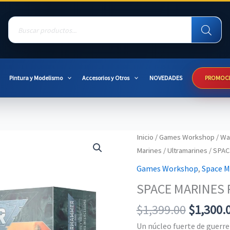
Products
search
Pintura y Modelismo
Accesorios y Otros
NOVEDADES
PROMOC
Inicio
/
Games Workshop
/
Wa
Marines
/
Ultramarines
/ SPA
Games Workshop
,
Space M
SPACE MARINES 
Original
$
1,399.00
$
1,300.
price
Un núcleo fuerte de guerre