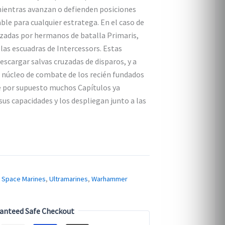
is:
ientras avanzan o defienden posiciones
0.
$1,300.00.
le para cualquier estratega. En el caso de
rzadas por hermanos de batalla Primaris,
as escuadras de Intercessors. Estas
escargar salvas cruzadas de disparos, y a
 núcleo de combate de los recién fundados
e por supuesto muchos Capítulos ya
sus capacidades y los despliegan junto a las
,
Space Marines
,
Ultramarines
,
Warhammer
anteed Safe Checkout