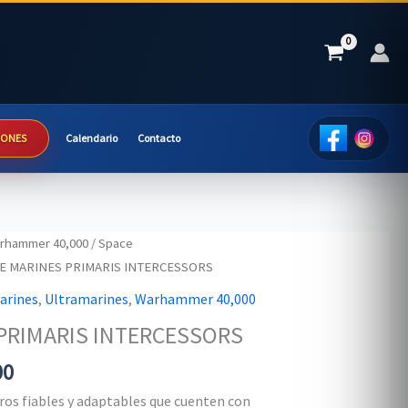
IONES
Calendario
Contacto
rhammer 40,000
/
Space
CE MARINES PRIMARIS INTERCESSORS
arines
,
Ultramarines
,
Warhammer 40,000
PRIMARIS INTERCESSORS
Current
00
price
ros fiables y adaptables que cuenten con