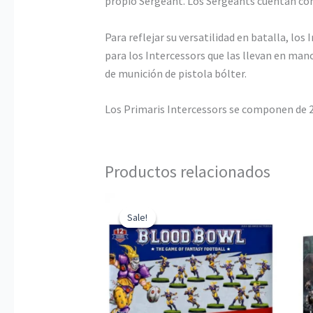
propio Sergeant. Los Sergeants cuentan con 
Para reflejar su versatilidad en batalla, los
para los Intercessors que las llevan en mano
de munición de pistola bólter.
Los Primaris Intercessors se componen de 2
Productos relacionados
Sale!
Sale!