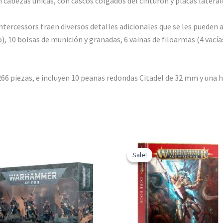
cabezas únicas, con cascos colgados del cinturón y placas laterale
 Intercessors traen diversos detalles adicionales que se les pueden a
), 10 bolsas de munición y granadas, 6 vainas de filoarmas (4 vacía
66 piezas, e incluyen 10 peanas redondas Citadel de 32 mm y una h
Sale!
Sale!