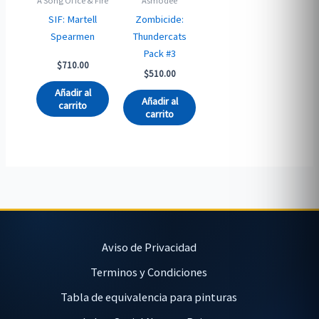
A Song Of Ice & Fire
Asmodee
SIF: Martell
Zombicide:
Spearmen
Thundercats
Pack #3
$
710.00
$
510.00
Añadir al
Añadir al
carrito
carrito
Aviso de Privacidad
Terminos y Condiciones
Tabla de equivalencia para pinturas