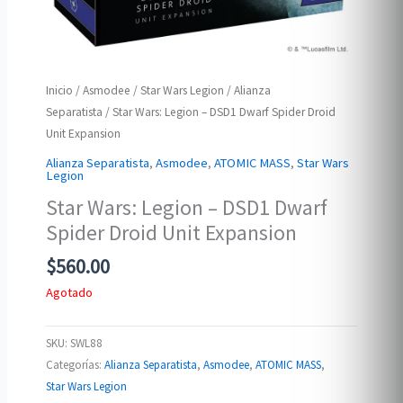
Inicio
/
Asmodee
/
Star Wars Legion
/
Alianza
Separatista
/ Star Wars: Legion – DSD1 Dwarf Spider Droid
Unit Expansion
Alianza Separatista
,
Asmodee
,
ATOMIC MASS
,
Star Wars
Legion
Star Wars: Legion – DSD1 Dwarf
Spider Droid Unit Expansion
$
560.00
Agotado
SKU:
SWL88
Categorías:
Alianza Separatista
,
Asmodee
,
ATOMIC MASS
,
Star Wars Legion