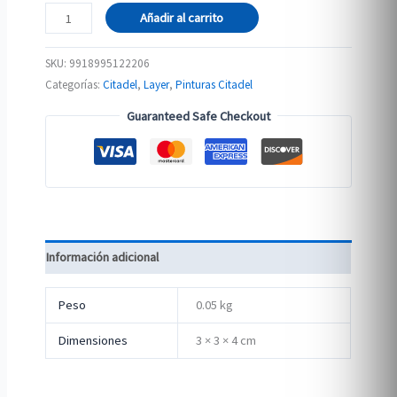
LAYER:
Añadir al carrito
TECLIS
BLUE
SKU:
9918995122206
cantidad
Categorías:
Citadel
,
Layer
,
Pinturas Citadel
Guaranteed Safe Checkout
Información adicional
Peso
0.05 kg
Dimensiones
3 × 3 × 4 cm