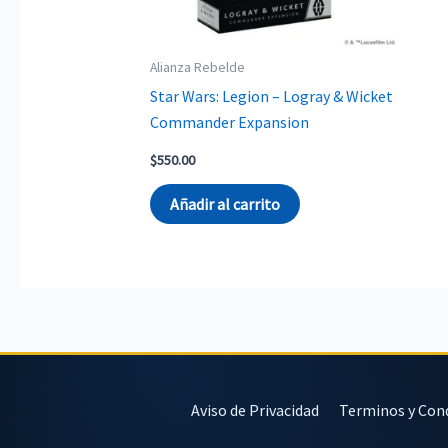
Alianza Rebelde
Star Wars: Legion – Logray & Wicket
Commander Expansion
$
550.00
Añadir al carrito
Aviso de Privacidad
Terminos y Con