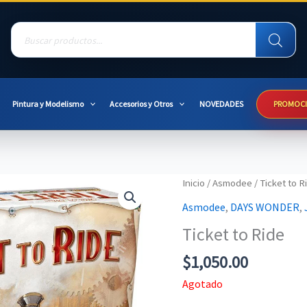
Products
search
Pintura y Modelismo
Accesorios y Otros
NOVEDADES
PROMOC
Inicio
/
Asmodee
/ Ticket to R
Asmodee
,
DAYS WONDER
,
Ticket to Ride
$
1,050.00
Agotado