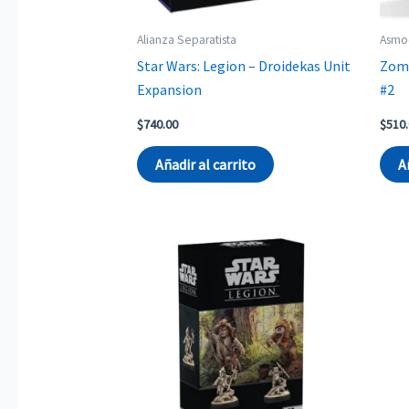
Alianza Separatista
Asmo
Star Wars: Legion – Droidekas Unit
Zomb
Expansion
#2
$
740.00
$
510
Añadir al carrito
A