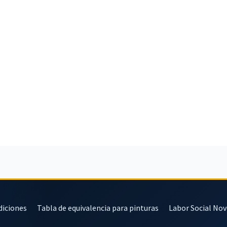
diciones
Tabla de equivalencia para pinturas
Labor Social No