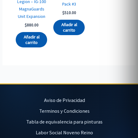
Legion – IG-100
Pack #3
MagnaGuards
$
510.00
Unit Expansion
Añadir al
$
880.00
carrito
Añadir al
carrito
Aviso de Privacidad
Terminos y Condiciones
Tabla de equivalencia para pinturas
Labor Social Noveno Reino