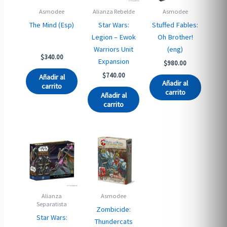
Asmodee
Alianza Rebelde
Asmodee
The Mind (Esp)
Star Wars:
Stuffed Fables:
Legion – Ewok
Oh Brother!
Warriors Unit
(eng)
$
340.00
Expansion
$
980.00
$
740.00
Añadir al
Añadir al
carrito
carrito
Añadir al
carrito
Alianza
Asmodee
Separatista
Zombicide:
Star Wars:
Thundercats