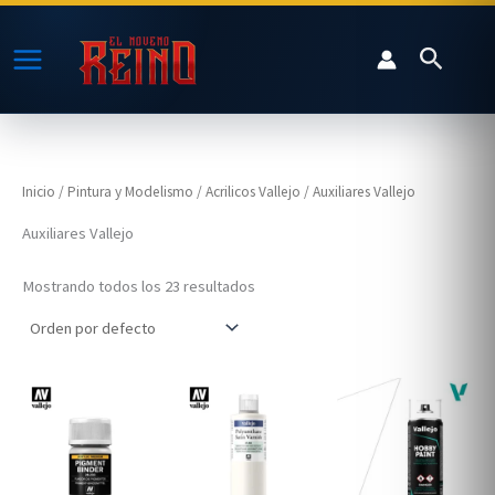
Ir
al
Buscar
contenido
Inicio
/
Pintura y Modelismo
/
Acrilicos Vallejo
/ Auxiliares Vallejo
Auxiliares Vallejo
Mostrando todos los 23 resultados