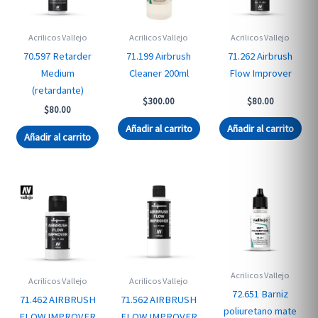
Acrilicos Vallejo
Acrilicos Vallejo
Acrilicos Vallejo
70.597 Retarder
71.199 Airbrush
71.262 Airbrush
Medium
Cleaner 200ml
Flow Improver
(retardante)
$
300.00
$
80.00
$
80.00
Añadir al carrito
Añadir al carrito
Añadir al carrito
Acrilicos Vallejo
Acrilicos Vallejo
Acrilicos Vallejo
72.651 Barniz
71.462 AIRBRUSH
71.562 AIRBRUSH
poliuretano mate
FLOW IMPROVER
FLOW IMPROVER