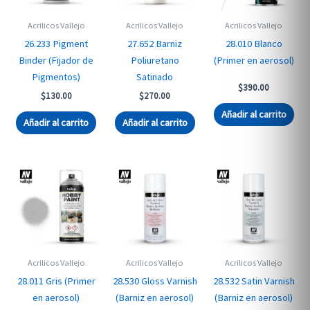
Acrilicos Vallejo
Acrilicos Vallejo
Acrilicos Vallejo
26.233 Pigment
27.652 Barniz
28.010 Blanco
Binder (Fijador de
Poliuretano
(Primer en aerosol)
Pigmentos)
Satinado
$
390.00
$
130.00
$
270.00
Añadir al carrito
Añadir al carrito
Añadir al carrito
Acrilicos Vallejo
Acrilicos Vallejo
Acrilicos Vallejo
28.011 Gris (Primer
28.530 Gloss Varnish
28.532 Satin Varnish
en aerosol)
(Barniz en aerosol)
(Barniz en aerosol)