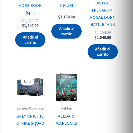
ASTRA
CORE BOOK
INCUBI
MILITARUM:
(spa)
ROGAL DORN
$
1,170.00
Original
$
1,450.00
BATTLE TANK
price
Current
$
1,240.00
Añadir al
was:
price
Original
$
2,104.00
carrito
$1,450.00.
is:
Añadir al
price
Current
$
2,040.00
$1,240.00.
was:
price
carrito
$2,104.00.
is:
Añadir al
$2,040.00.
carrito
Sale!
Sale!
Games Workshop
Aeldari
GREY KNIGHTS:
AELDARI:
STRIKE SQUAD
WARLOCKS