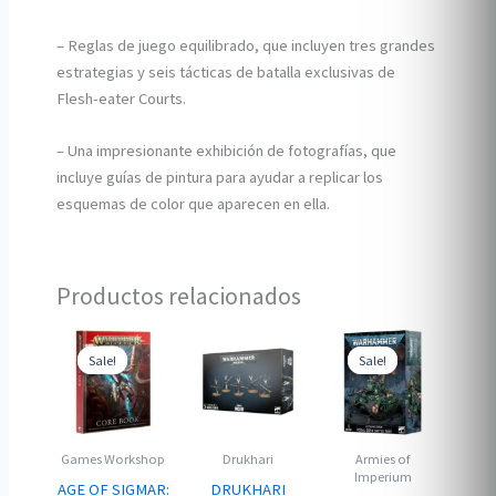
– Reglas de juego equilibrado, que incluyen tres grandes
estrategias y seis tácticas de batalla exclusivas de
Flesh-eater Courts.
– Una impresionante exhibición de fotografías, que
incluye guías de pintura para ayudar a replicar los
esquemas de color que aparecen en ella.
Productos relacionados
Sale!
Sale!
Sale!
Sale!
Games Workshop
Drukhari
Armies of
Imperium
AGE OF SIGMAR:
DRUKHARI