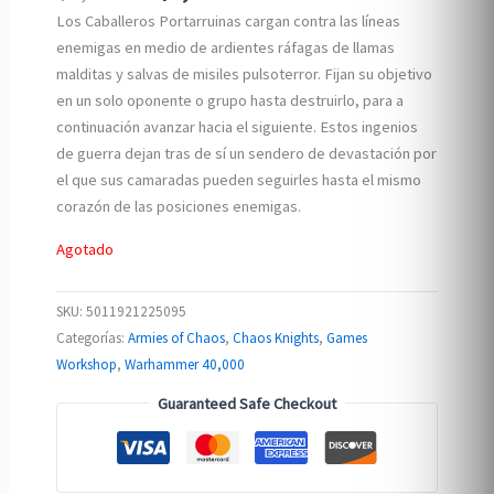
price
price
Los Caballeros Portarruinas cargan contra las líneas
was:
is:
enemigas en medio de ardientes ráfagas de llamas
$4,208.00.
$3,999.00.
malditas y salvas de misiles pulsoterror. Fijan su objetivo
en un solo oponente o grupo hasta destruirlo, para a
continuación avanzar hacia el siguiente. Estos ingenios
de guerra dejan tras de sí un sendero de devastación por
el que sus camaradas pueden seguirles hasta el mismo
corazón de las posiciones enemigas.
Agotado
SKU:
5011921225095
Categorías:
Armies of Chaos
,
Chaos Knights
,
Games
Workshop
,
Warhammer 40,000
Guaranteed Safe Checkout