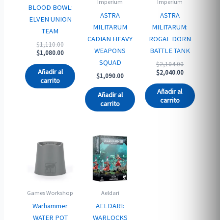
Imperium
Imperium
BLOOD BOWL:
ASTRA
ASTRA
ELVEN UNION
MILITARUM
MILITARUM:
TEAM
CADIAN HEAVY
ROGAL DORN
Original
$
1,110.00
WEAPONS
BATTLE TANK
price
Current
$
1,080.00
was:
price
SQUAD
Original
$
2,104.00
$1,110.00.
is:
Añadir al
price
Current
$
2,040.00
$
1,090.00
$1,080.00.
was:
price
carrito
$2,104.00.
is:
Añadir al
Añadir al
$2,040.00.
carrito
carrito
Games Workshop
Aeldari
Warhammer
AELDARI:
WATER POT
WARLOCKS