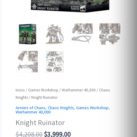
Inicio
/
Games Workshop
/
Warhammer 40,000
/
Chaos
Knights
/ Knight Ruinator
Armies of Chaos
,
Chaos Knights
,
Games Workshop
,
Warhammer 40,000
Knight Ruinator
Original
Current
$
4,208.00
$
3,999.00