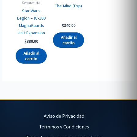
Separatista
The Mind (Esp)
Star Wars:
Legion – IG-100
MagnaGuards
$
340.00
Unit Expansion
Añadir al
$
880.00
carrito
Añadir al
carrito
Aviso de Privacidad
Terminos y Condiciones