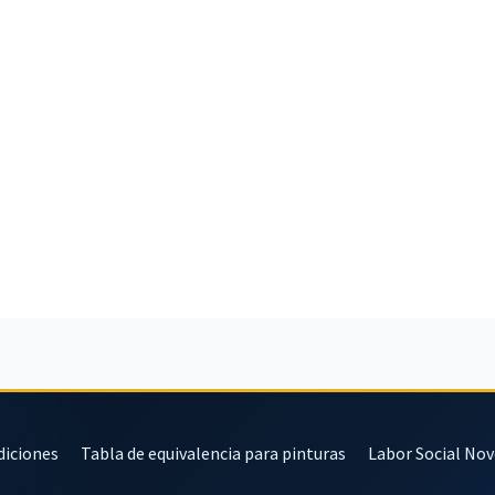
diciones
Tabla de equivalencia para pinturas
Labor Social No