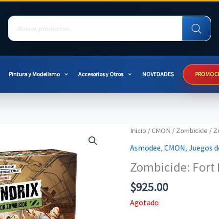
Products
search
Pintura y Modelismo
Accesorios y Otros
NOVEDADES
PROMOC
Inicio
/
CMON
/
Zombicide
/ Z
Asmodee
,
CMON
,
Juegos d
Zombicide: Fort
$
925.00
Agotado