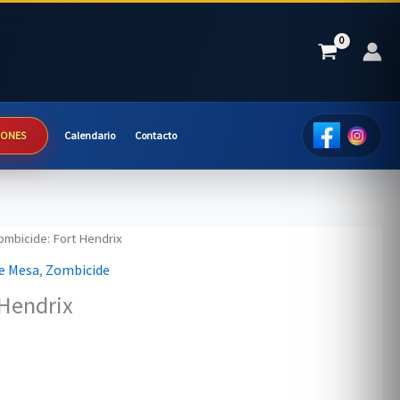
IONES
Calendario
Contacto
ombicide: Fort Hendrix
e Mesa
,
Zombicide
 Hendrix